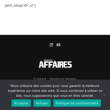
[arm_setup id= »2″]
Contact
Mentions légales
Conditions Générales d’Utilisation et d’Abonnement
Nous utilisons des cookies pour vous garantir la meilleure
Gestion des cookies
expérience sur notre site web. Si vous continuez à utiliser ce
site, nous supposerons que vous en êtes satisfait.
Confidentialité & Données personnelles
Accepter
Refuser
Politique de confidentialité
@2024 - Le Magazine des Affaires