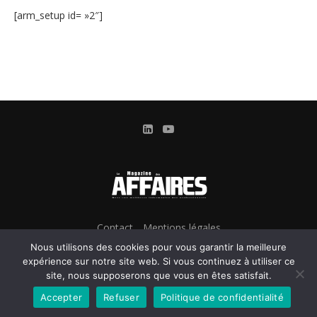
[arm_setup id= »2″]
Contact
Mentions légales
Conditions Générales d’Utilisation et d’Abonnement
Nous utilisons des cookies pour vous garantir la meilleure
Gestion des cookies
expérience sur notre site web. Si vous continuez à utiliser ce
site, nous supposerons que vous en êtes satisfait.
Confidentialité & Données personnelles
Accepter
Refuser
Politique de confidentialité
@2024 - Le Magazine des Affaires