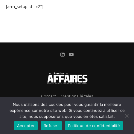
[arm_setup id= »2″]
Contact
Mentions légales
Conditions Générales d’Utilisation et d’Abonnement
Nous utilisons des cookies pour vous garantir la meilleure
Gestion des cookies
expérience sur notre site web. Si vous continuez à utiliser ce
site, nous supposerons que vous en êtes satisfait.
Confidentialité & Données personnelles
Accepter
Refuser
Politique de confidentialité
@2024 - Le Magazine des Affaires