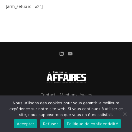
[arm_setup id= »2″]
Contact
Mentions légales
Conditions Générales d’Utilisation et d’Abonnement
Nous utilisons des cookies pour vous garantir la meilleure
Gestion des cookies
expérience sur notre site web. Si vous continuez à utiliser ce
site, nous supposerons que vous en êtes satisfait.
Confidentialité & Données personnelles
Accepter
Refuser
Politique de confidentialité
@2024 - Le Magazine des Affaires