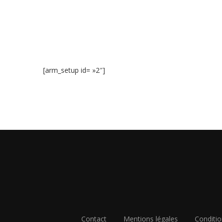
[arm_setup id= »2″]
Contact
Mentions légales
Conditio