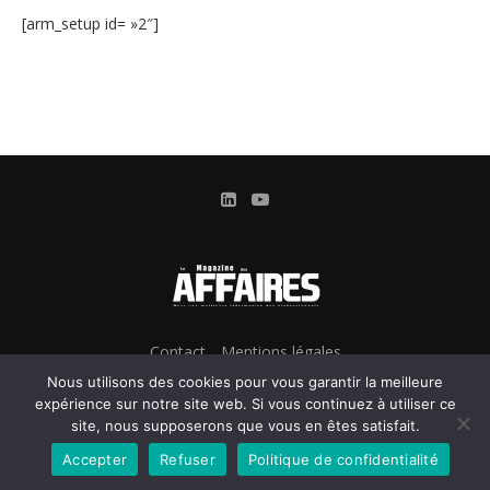
[arm_setup id= »2″]
Contact
Mentions légales
Conditions Générales d’Utilisation et d’Abonnement
Nous utilisons des cookies pour vous garantir la meilleure
Gestion des cookies
expérience sur notre site web. Si vous continuez à utiliser ce
site, nous supposerons que vous en êtes satisfait.
Confidentialité & Données personnelles
Accepter
Refuser
Politique de confidentialité
@2024 - Le Magazine des Affaires