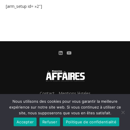
[arm_setup id= »2″]
Contact
Mentions légales
Conditions Générales d’Utilisation et d’Abonnement
Nous utilisons des cookies pour vous garantir la meilleure
Gestion des cookies
expérience sur notre site web. Si vous continuez à utiliser ce
site, nous supposerons que vous en êtes satisfait.
Confidentialité & Données personnelles
Accepter
Refuser
Politique de confidentialité
@2024 - Le Magazine des Affaires