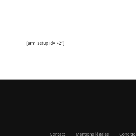
[arm_setup id= »2″]
Contact
Mentions légales
Conditio