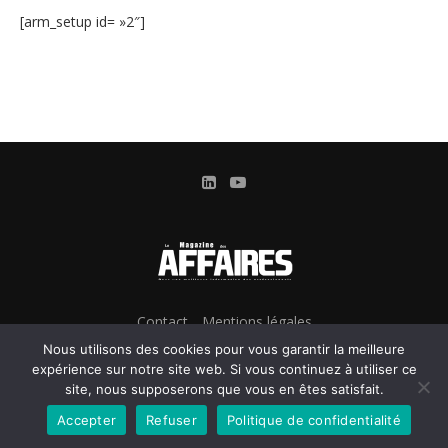
[arm_setup id= »2″]
Contact
Mentions légales
Conditions Générales d’Utilisation et d’Abonnement
Nous utilisons des cookies pour vous garantir la meilleure
Gestion des cookies
expérience sur notre site web. Si vous continuez à utiliser ce
site, nous supposerons que vous en êtes satisfait.
Confidentialité & Données personnelles
Accepter
Refuser
Politique de confidentialité
@2024 - Le Magazine des Affaires