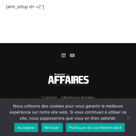
[arm_setup id= »2″]
Contact
Mentions légales
Conditions Générales d’Utilisation et d’Abonnement
Nous utilisons des cookies pour vous garantir la meilleure
Gestion des cookies
expérience sur notre site web. Si vous continuez à utiliser ce
site, nous supposerons que vous en êtes satisfait.
Confidentialité & Données personnelles
Accepter
Refuser
Politique de confidentialité
@2024 - Le Magazine des Affaires