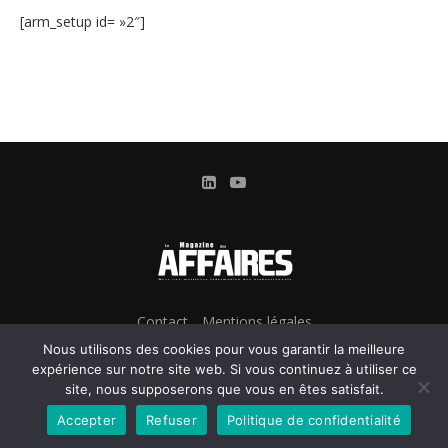
[arm_setup id= »2″]
Contact
Mentions légales
Conditions Générales d’Utilisation et d’Abonnement
Nous utilisons des cookies pour vous garantir la meilleure
Gestion des cookies
expérience sur notre site web. Si vous continuez à utiliser ce
site, nous supposerons que vous en êtes satisfait.
Confidentialité & Données personnelles
Accepter
Refuser
Politique de confidentialité
@2024 - Le Magazine des Affaires