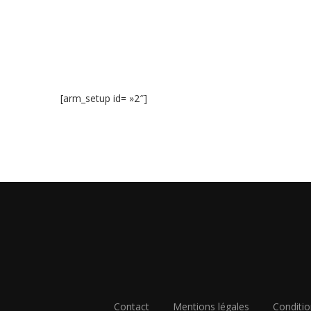
[arm_setup id= »2″]
Contact
Mentions légales
Conditio