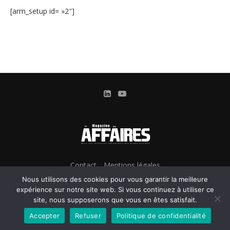
[arm_setup id= »2″]
Contact
Mentions légales
Conditions Générales d’Utilisation et d’Abonnement
Nous utilisons des cookies pour vous garantir la meilleure
Gestion des cookies
expérience sur notre site web. Si vous continuez à utiliser ce
site, nous supposerons que vous en êtes satisfait.
Confidentialité & Données personnelles
Accepter
Refuser
Politique de confidentialité
@2024 - Le Magazine des Affaires