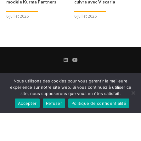
modèle Kurma Partners
cuivre avec Viscaria
6 juillet 2026
6 juillet 2026
Nous utilisons des cookies pour vous garantir la meilleure
expérience sur notre site web. Si vous continuez à utiliser ce
site, nous supposerons que vous en êtes satisfait.
Accepter
Refuser
Politique de confidentialité
Contact
Mentions légales
Conditions Générales d’Utilisation et d’Abonnement
Gestion des cookies
Confidentialité & Données personnelles
@2024 - Le Magazine des Affaires