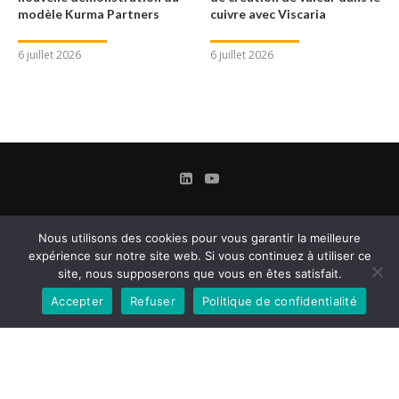
modèle Kurma Partners
cuivre avec Viscaria
6 juillet 2026
6 juillet 2026
Nous utilisons des cookies pour vous garantir la meilleure
expérience sur notre site web. Si vous continuez à utiliser ce
site, nous supposerons que vous en êtes satisfait.
Accepter
Refuser
Politique de confidentialité
Contact
Mentions légales
Conditions Générales d’Utilisation et d’Abonnement
Gestion des cookies
Confidentialité & Données personnelles
@2024 - Le Magazine des Affaires