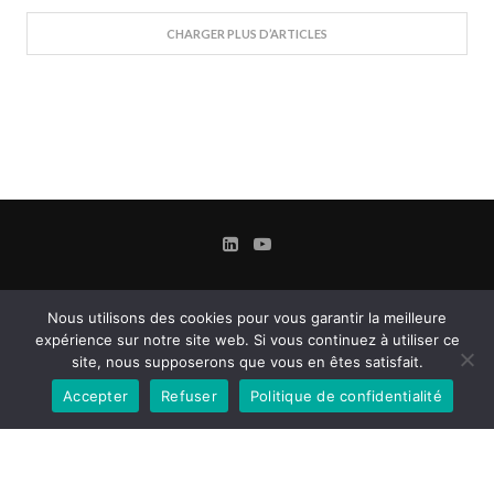
CHARGER PLUS D’ARTICLES
Nous utilisons des cookies pour vous garantir la meilleure
expérience sur notre site web. Si vous continuez à utiliser ce
site, nous supposerons que vous en êtes satisfait.
Accepter
Refuser
Politique de confidentialité
Contact
Mentions légales
Conditions Générales d’Utilisation et d’Abonnement
Gestion des cookies
Confidentialité & Données personnelles