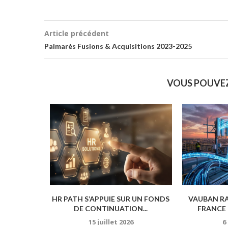
Article précédent
Palmarès Fusions & Acquisitions 2023-2025
VOUS POUVE
DE GENEO
HR PATH S’APPUIE SUR UN FONDS
VAUBAN R
OPÉENNES
DE CONTINUATION...
FRANCE 
25
15 juillet 2026
6