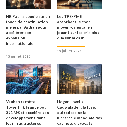
HR Path s’appuie sur un
Les TPE-PME
fonds de continuation
absorbent le choc
mené par Ardian pour
moyen-oriental en
accélérer son
jouant sur les prix plus
expansion
que sur le cash
internationale
15 juillet 2026
15 juillet 2026
Vauban rachète
Hogan Lovells
Towerlink France pour
Cadwalader : la fusion
391 M€ et accélère son
qui redessine la
développement dans
hiérarchie mondiale des
les infrastructures
cabinets d’avocats