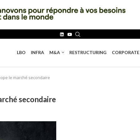
LBO
INFRA
M&A
RESTRUCTURING
CORPORATE
dope le marché secondaire
arché secondaire