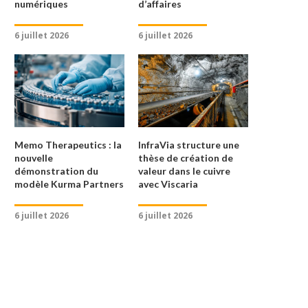
numériques
d’affaires
6 juillet 2026
6 juillet 2026
Memo Therapeutics : la
InfraVia structure une
nouvelle
thèse de création de
démonstration du
valeur dans le cuivre
modèle Kurma Partners
avec Viscaria
6 juillet 2026
6 juillet 2026
KKR S’OFFRE LA PLATEFORME
CAP VERT : GIMV REPREND
RENOUVELABLE NORD-
MAIN SUR...
AMÉRICAINE D’EDF POUR...
6 juillet 2026