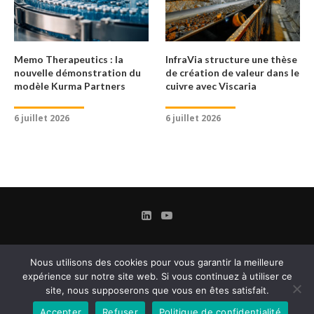
Memo Therapeutics : la
InfraVia structure une thèse
nouvelle démonstration du
de création de valeur dans le
modèle Kurma Partners
cuivre avec Viscaria
6 juillet 2026
6 juillet 2026
Nous utilisons des cookies pour vous garantir la meilleure
expérience sur notre site web. Si vous continuez à utiliser ce
site, nous supposerons que vous en êtes satisfait.
Accepter
Refuser
Politique de confidentialité
Contact
Mentions légales