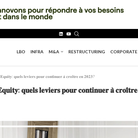
LBO
INFRA
M&A
RESTRUCTURING
CORPORATE
 𝐄𝐪𝐮𝐢𝐭𝐲: 𝐪𝐮𝐞𝐥𝐬 𝐥𝐞𝐯𝐢𝐞𝐫𝐬 𝐩𝐨𝐮𝐫 𝐜𝐨𝐧𝐭𝐢𝐧𝐮𝐞𝐫 𝐚̀ 𝐜𝐫𝐨𝐢̂𝐭𝐫𝐞 𝐞𝐧 𝟐𝟎𝟐𝟑?
𝐪𝐮𝐢𝐭𝐲: 𝐪𝐮𝐞𝐥𝐬 𝐥𝐞𝐯𝐢𝐞𝐫𝐬 𝐩𝐨𝐮𝐫 𝐜𝐨𝐧𝐭𝐢𝐧𝐮𝐞𝐫 𝐚̀ 𝐜𝐫𝐨𝐢̂𝐭𝐫