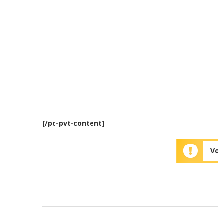
[/pc-pvt-content]
Vo