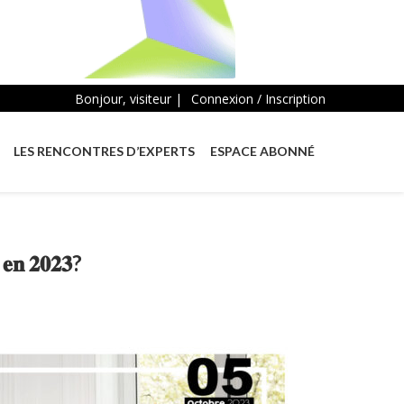
Bonjour, visiteur |
Connexion / Inscription
LES RENCONTRES D’EXPERTS
ESPACE ABONNÉ
𝐞 𝐞𝐧 𝟐𝟎𝟐𝟑?