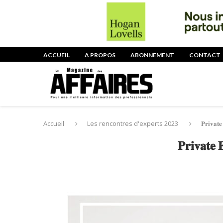
ACCUEIL
A PROPOS
ABONNEMENT
CONTACT
Accueil
Les rencontres d'experts 2023
𝐏𝐫𝐢𝐯𝐚𝐭𝐞
𝐏𝐫𝐢𝐯𝐚𝐭𝐞 