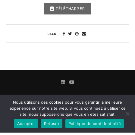
TÉLÉCHARGER
SHARE
Nous utilisons des cookies pour vous garantir la meilleure
expérience sur notre site web. Si vous continuez à utiliser ce
site, nous supposerons que vous en êtes satisfait.
Accepter
Refuser
Politique de confidentialité
Contact
Mentions légales
Conditions Générales d’Utilisation et d’Abonnement