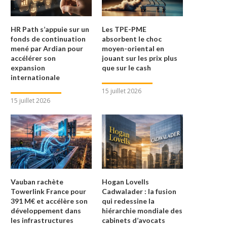
HR Path s’appuie sur un
Les TPE-PME
fonds de continuation
absorbent le choc
mené par Ardian pour
moyen-oriental en
accélérer son
jouant sur les prix plus
expansion
que sur le cash
internationale
15 juillet 2026
15 juillet 2026
Vauban rachète
Hogan Lovells
Towerlink France pour
Cadwalader : la fusion
391 M€ et accélère son
qui redessine la
développement dans
hiérarchie mondiale des
les infrastructures
cabinets d’avocats