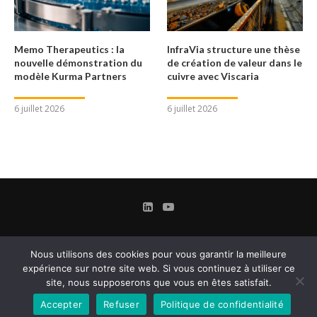
Memo Therapeutics : la
InfraVia structure une thèse
nouvelle démonstration du
de création de valeur dans le
modèle Kurma Partners
cuivre avec Viscaria
6 juillet 2026
6 juillet 2026
Nous utilisons des cookies pour vous garantir la meilleure
expérience sur notre site web. Si vous continuez à utiliser ce
site, nous supposerons que vous en êtes satisfait.
Accepter
Refuser
Politique de confidentialité
Contact
Mentions légales