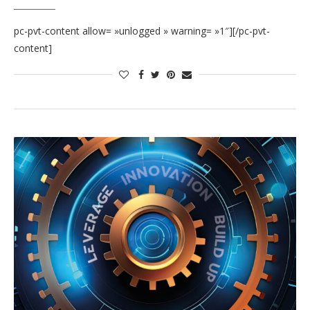
pc-pvt-content allow= »unlogged » warning= »1″][/pc-pvt-
content]