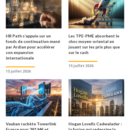
HR Path s’appuie sur un
Les TPE-PME absorbent le
fonds de continuation mené
choc moyen-oriental en
par Ardian pour accélérer
jouant sur les prix plus que
son expansion
sur le cash
internationale
15 juillet 2026
15 juillet 2026
Vauban rachète Towerlink
Hogan Lovells Cadwalader :
France pour 391 M€ et
la fusion qui redessine la