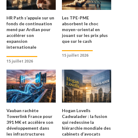
HR Path s’appuie sur un
Les TPE-PME
fonds de continuation
absorbent le choc
mené par Ardian pour
moyen-oriental en
accélérer son
jouant sur les prix plus
expansion
que sur le cash
internationale
15 juillet 2026
15 juillet 2026
Vauban rachète
Hogan Lovells
Towerlink France pour
Cadwalader : la fusion
391 M€ et accélère son
qui redessine la
développement dans
hiérarchie mondiale des
les infrastructures
cabinets d’avocats