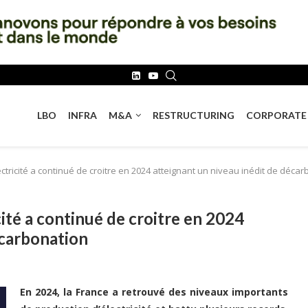
LBO
INFRA
M&A
RESTRUCTURING
CORPORATE
ctricité a continué de croitre en 2024 atteignant un niveau inédit de déca
cité a continué de croitre en 2024
écarbonation
En 2024, la France a retrouvé des niveaux importants