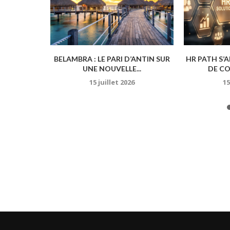
ER : LA
BELAMBRA : LE PARI D’ANTIN SUR
HR PATH S’
, MAIS...
UNE NOUVELLE...
DE CO
15 juillet 2026
15