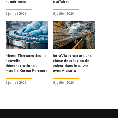
numériques
d’affaires
6 juillet 2026
6 juillet 2026
VAUBAN RACHÈTE TOWERLINK
HOGAN LOVELLS CADWALAD
FRANCE POUR 391 M€ ET...
LA FUSION QUI REDESSINE.
6 juillet 2026
6 juillet 2026
Memo Therapeutics : la
InfraVia structure une
nouvelle
thèse de création de
démonstration du
valeur dans le cuivre
modèle Kurma Partners
avec Viscaria
6 juillet 2026
6 juillet 2026