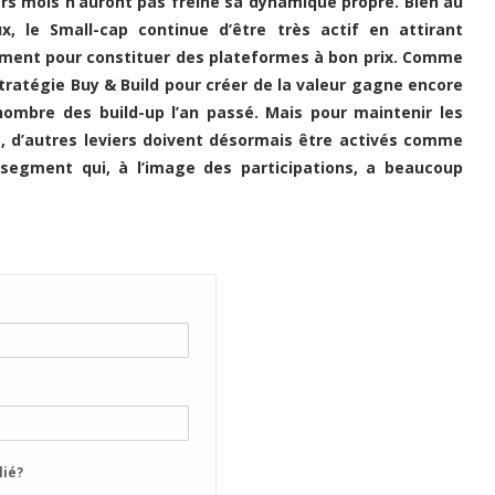
rs mois n’auront pas freiné sa dynamique propre. Bien au
x, le Small-cap continue d’être très actif en attirant
ment pour constituer des plateformes à bon prix. Comme
stratégie Buy & Build pour créer de la valeur gagne encore
ombre des build-up l’an passé. Mais pour maintenir les
, d’autres leviers doivent désormais être activés comme
 un segment qui, à l’image des participations, a beaucoup
lié?