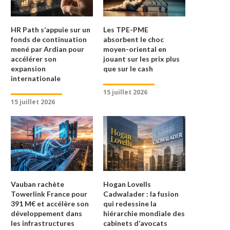
HR Path s’appuie sur un
Les TPE-PME
fonds de continuation
absorbent le choc
mené par Ardian pour
moyen-oriental en
accélérer son
jouant sur les prix plus
expansion
que sur le cash
internationale
15 juillet 2026
15 juillet 2026
Vauban rachète
Hogan Lovells
Towerlink France pour
Cadwalader : la fusion
391 M€ et accélère son
qui redessine la
développement dans
hiérarchie mondiale des
les infrastructures
cabinets d’avocats