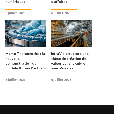
numériques
d’affaires
6 juillet 2026
6 juillet 2026
LE LBO POURSUIT SA MUE
LE LBO SMALL-CAP GARDE LE
24 avril 2026
23 avril 2026
Memo Therapeutics : la
InfraVia structure une
nouvelle
thèse de création de
démonstration du
valeur dans le cuivre
modèle Kurma Partners
avec Viscaria
6 juillet 2026
6 juillet 2026