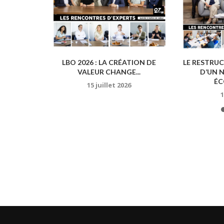
LLANCES SE
LBO 2026 : LA CRÉATION DE
LE RESTRUC
...
VALEUR CHANGE...
D’UN 
ÉC
025
15 juillet 2026
1