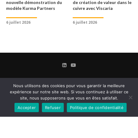
nouvelle démonstration du
de création de valeur dans le
modèle Kurma Partners
cuivre avec Viscaria
6 juillet 2026
6 juillet 2026
Nous utilisons des cookies pour vous garantir la meilleure
expérience sur notre site web. Si vous continuez à utiliser ce
site, nous supposerons que vous en êtes satisfait.
Accepter
Refuser
Politique de confidentialité
Contact
Mentions légales
Conditions Générales d’Utilisation et d’Abonnement
Gestion des cookies
Confidentialité & Données personnelles