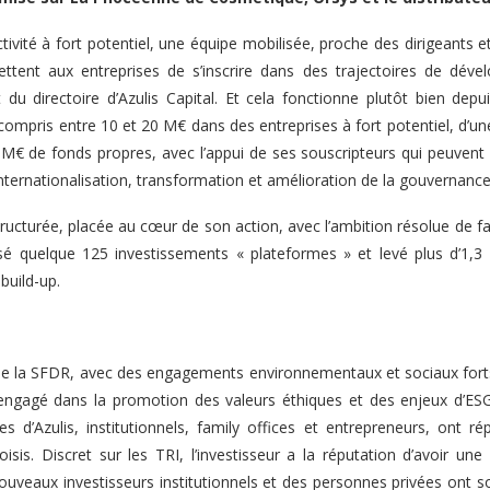
ivité à fort potentiel, une équipe mobilisée, proche des dirigeants et
ent aux entreprises de s’inscrire dans des trajectoires de dével
t du directoire d’Azulis Capital. Et cela fonctionne plutôt bien dep
s compris entre 10 et 20 M€ dans des entreprises à fort potentiel, d’
M€ de fonds propres, avec l’appui de ses souscripteurs qui peuvent co
 internationalisation, transformation et amélioration de la gouvernance
ucturée, placée au cœur de son action, avec l’ambition résolue de fai
isé quelque 125 investissements « plateformes » et levé plus d’1,3
build-up.
 8 de la SFDR, avec des engagements environnementaux et sociaux fort
 engagé dans la promotion des valeurs éthiques et des enjeux d’ESG 
ques d’Azulis, institutionnels, family offices et entrepreneurs, on
sis. Discret sur les TRI, l’investisseur a la réputation d’avoir un
uveaux investisseurs institutionnels et des personnes privées ont sou