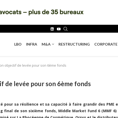
LBO
INFRA
M&A
RESTRUCTURING
CORPORATE
son objectif de levée pour son 6ème fonds
tif de levée pour son 6ème fonds
é pour sa résilience et sa capacité à faire grandir des PME en
ng final de son sixième fonds, Middle Market Fund 6 (MMF 6) à
misé sur La Phocéenne de Cosmétique, Orsys et le distributeur