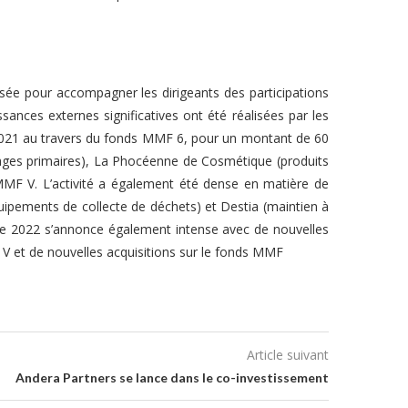
isée pour accompagner les dirigeants des participations
ances externes significatives ont été réalisées par les
n 2021 au travers du fonds MMF 6, pour un montant de 60
allages primaires), La Phocéenne de Cosmétique (produits
 MMF V. L’activité a également été dense en matière de
équipements de collecte de déchets) et Destia (maintien à
ée 2022 s’annonce également intense avec de nouvelles
F V et de nouvelles acquisitions sur le fonds MMF
Article suivant
Andera Partners se lance dans le co-investissement