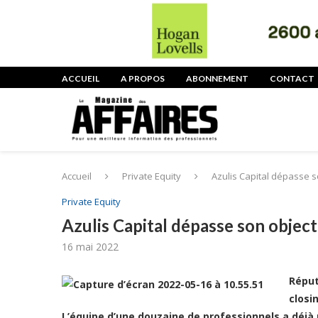
ACCUEIL
A PROPOS
ABONNEMENT
CONTACT
Accueil
Private Equity
Azulis Capital dépasse 
Private Equity
Azulis Capital dépasse son objec
16 mai 2022
Réput
closi
L’équipe d’une douzaine de professionnels a déjà 