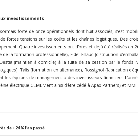
aux investissements
désormais forte de onze opérationnels dont huit associés, s’est mobil
 fortes tensions sur les coûts et les chaînes logistiques. Des croiss
eloppement. Quatre investissements ont d’ores et déjà été réalisés e
 de la formation professionnelle), Fidel Fillaud (distribution d’emb
s Destia (maintien à domicile) à la suite de sa cession par le fonds
ologiques), Talis (formation en alternance), Rossignol (fabrication d’
nt les équipes de management à des investisseurs financiers. L’ann
 génie électrique CEME vient ainsi d’être cédé à Apax Partners) et MM
rès de +24% l’an passé