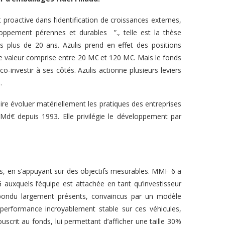
 proactive dans l’identification de croissances externes,
oppement pérennes et durables ”., telle est la thèse
uis plus de 20 ans. Azulis prend en effet des positions
une valeur comprise entre 20 M€ et 120 M€. Mais le fonds
-investir à ses côtés. Azulis actionne plusieurs leviers
.
re évoluer matériellement les pratiques des entreprises
 Md€ depuis 1993. Elle privilégie le développement par
s, en s’appuyant sur des objectifs mesurables. MMF 6 a
auxquels l’équipe est attachée en tant qu’investisseur
t répondu largement présents, convaincus par un modèle
e performance incroyablement stable sur ces véhicules,
scrit au fonds, lui permettant d’afficher une taille 30%